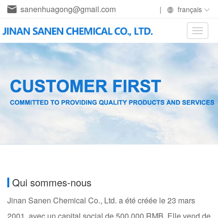
sanenhuagong@gmail.com
|
français
Toggle
naviga
Qui sommes-nous
Jinan Sanen Chemical Co., Ltd. a été créée le 23 mars
2001, avec un capital social de 500 000 RMB. Elle vend de