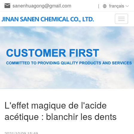
sanenhuagong@gmail.com
|
français
Toggle
naviga
L'effet magique de l'acide
acétique : blanchir les dents
2021/10/09 15:49