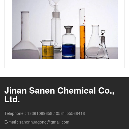
Jinan Sanen Chemical Co.,
Ltd.
Téléphone :
13361069658
/
0531-55568418
E-mail :
sanenhuagong@gmail.com