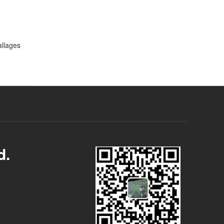
allages
d.