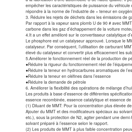
empêcher les caractéristiques de puissance du véhicule d
répondre à la norme de l’industrie de « teneur en oxygèn
3. Réduire les rejets de déchets dans les émissions de
Par rapport à la vapeur sans plomb U de 90 # avec MMT 
carbone dans les gaz d’échappement de la voiture moteur
4.It a un effet amélioré sur le convertisseur catalytique
Le phosphore est un catalyseur approuvé. Lorsque le MMT
catalyseur. Par conséquent, l’utilisation de carburant M
élevé du catalyseur et convertir plus efficacement les su
5.Améliorer le fonctionnement réel de la production de pé
●Réduire la rigueur du fonctionnement réel de l’équipem
●Réduire la teneur en hydrocarbures aromatiques de l’e
●Réduire la teneur en oléfines dans l’essence
●Réduire la demande de pétrole
6. Améliorer la flexibilité des opérations de mélange d’hui
Les produits à base d’essence de différentes spécificati
essence recombinée, essence catalytique et essence de s
(1) Diluant de MMT: Pour la concentration plus élevée de M
Ajouter du MMT et des modificateurs spéciaux au solvant (t
etc.), sous la protection de N2, agiter pendant une demi
solvant préparé à l’essence selon le rapport.
(2) Les produits de MMT à plus faible concentration peu