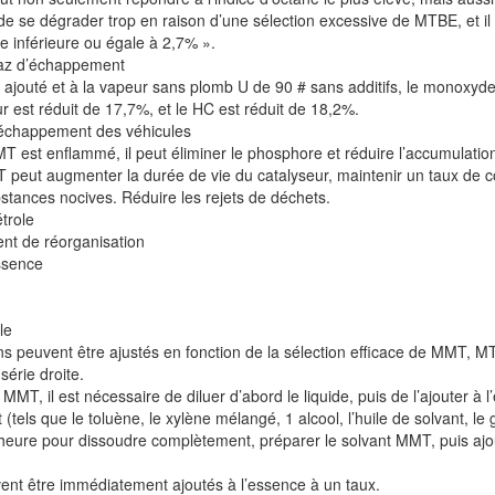
e se dégrader trop en raison d’une sélection excessive de MTBE, et il
e inférieure ou égale à 2,7% ».
 gaz d’échappement
ajouté et à la vapeur sans plomb U de 90 # sans additifs, le monoxyd
 est réduit de 17,7%, et le HC est réduit de 18,2%.
 d’échappement des véhicules
 est enflammé, il peut éliminer le phosphore et réduire l’accumulation
MT peut augmenter la durée de vie du catalyseur, maintenir un taux de 
bstances nocives. Réduire les rejets de déchets.
trole
ent de réorganisation
ssence
le
ons peuvent être ajustés en fonction de la sélection efficace de MMT, M
érie droite.
MT, il est nécessaire de diluer d’abord le liquide, puis de l’ajouter à l
els que le toluène, le xylène mélangé, 1 alcool, l’huile de solvant, le 
-heure pour dissoudre complètement, préparer le solvant MMT, puis ajo
vent être immédiatement ajoutés à l’essence à un taux.