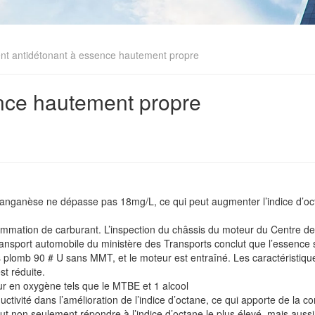
t antidétonant à essence hautement propre
nce hautement propre
manganèse ne dépasse pas 18mg/L, ce qui peut augmenter l’indice d’o
sommation de carburant. L’inspection du châssis du moteur du Centre de
du transport automobile du ministère des Transports conclut que l’essence
lomb 90 # U sans MMT, et le moteur est entraîné. Les caractéristiqu
t réduite.
r en oxygène tels que le MTBE et 1 alcool
ivité dans l’amélioration de l’indice d’octane, ce qui apporte de la 
eut non seulement répondre à l’indice d’octane le plus élevé, mais aussi