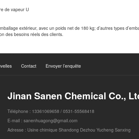
tre de vapeur U
mballage extérieur, avec un poids net de 180 kg; d’autres types d’emb
on des besoins réels des clients.
velles
Contact
Envoyer l’enquête
Jinan Sanen Chemical Co., Lt
Téléphone :
13361069658
/
0531-55568418
E-mail :
sanenhuagong@gmail.com
Adresse :
Usine chimique Shandong Dezhou Yucheng Sanxing