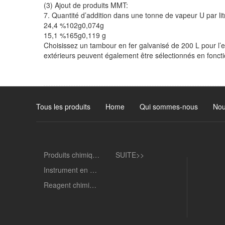
(3) Ajout de produits MMT:
7. Quantité d’addition dans une tonne de vapeur U par li
24,4 %102g0,074g
15,1 %165g0,119 g
Choisissez un tambour en fer galvanisé de 200 L pour l’e
extérieurs peuvent également être sélectionnés en foncti
Tous les produits
Home
Qui sommes-nous
Nou
Produits chimiques
SUITE>>
Instrument en verre
Reagent chimique