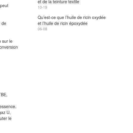
et de la teinture textile
 peut
10-19
Qu’est-ce que l’huile de ricin oxydée
e de
et l’huile de ricin époxydée
06-08
 sur le
conversion
TBE,
’essence.
gaz U,
uter le