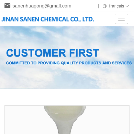
sanenhuagong@gmail.com
|
français
Toggle
naviga